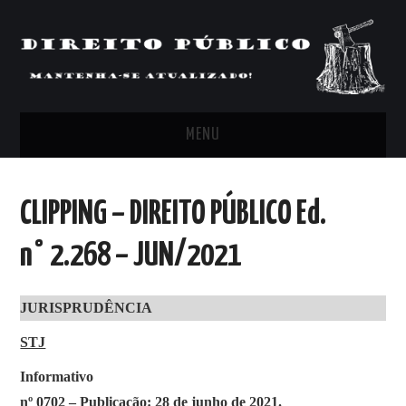
MENU
FEED
CLIPPING – DIREITO PÚBLICO Ed.
ARTIGOS, COMENTÁRIOS E PONTOS
n° 2.268 – JUN/2021
DE VISTA
JURISPRUDÊNCIA
CLIPPING’S
STJ
CONTATO
Informativo
nº 0702 – Publicação: 28 de junho de 2021.