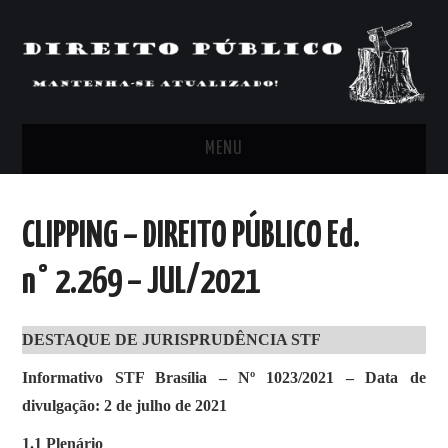
MENU
FEED
CLIPPING – DIREITO PÚBLICO Ed.
ARTIGOS, COMENTÁRIOS E PONTOS
n° 2.269 – JUL/2021
DE VISTA
DESTAQUE DE JURISPRUDÊNCIA STF
CLIPPING’S
Informativo STF Brasília – Nº 1023/2021 – Data de
CONTATO
divulgação: 2 de julho de 2021
1.1 Plenário