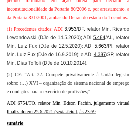
pedido formulado em ação direta para declarar a
inconstitucionalidade da Portaria 80/2006 e, por arrastamento, a
da Portaria 831/2001, ambas do Detran do estado do Tocantins.
(1) Precedentes citados: ADI
3.953
/DF, relator Min. Ricardo
Lewandowski (DJe de 14.5.2020); ADI
5.484
/AL, relator
Min. Luiz Fux (DJe de 12.5.2020); ADI
5.663
/PI, relator
Min. Luiz Fux (DJe de 16.9.2019); e ADI
4.387
/SP, relator
Min. Dias Toffoli (DJe de 10.10.2014).
(2) CF: “Art. 22. Compete privativamente à União legislar
sobre: (…) XVI – organização do sistema nacional de emprego
e condições para o exercício de profissões;”
ADI 6754/TO, relator Min. Edson Fachin, julgamento virtual
finalizado em 25.6.2021 (sexta-feira), às 23:59
sumário