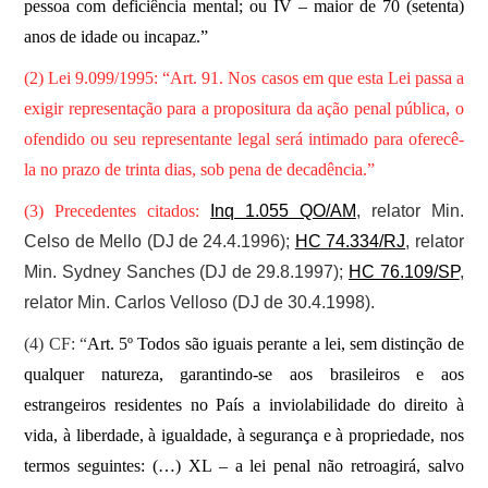
pessoa com deficiência mental; ou IV – maior de 70 (setenta)
anos de idade ou incapaz.”
(2) Lei 9.099/1995: “Art. 91. Nos casos em que esta Lei passa a
exigir representação para a propositura da ação penal pública, o
ofendido ou seu representante legal será intimado para oferecê-
la no prazo de trinta dias, sob pena de decadência.”
(3) Precedentes citados:
Inq 1.055 QO/AM
, relator Min.
Celso de Mello (DJ de 24.4.1996);
HC 74.334/RJ
, relator
Min. Sydney Sanches (DJ de 29.8.1997);
HC 76.109/SP
,
relator Min. Carlos Velloso (DJ de 30.4.1998).
(4) CF: “
Art. 5º Todos são iguais perante a lei, sem distinção de
qualquer natureza, garantindo-se aos brasileiros e aos
estrangeiros residentes no País a inviolabilidade do direito à
vida, à liberdade, à igualdade, à segurança e à propriedade, nos
termos seguintes: (…) XL – a lei penal não retroagirá, salvo