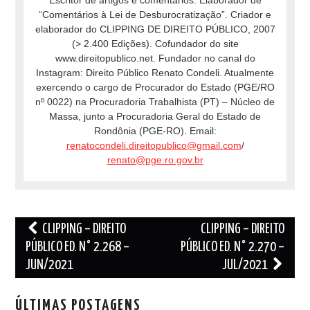
Escritor de artigos e comentários. Elaborador de
“Comentários à Lei de Desburocratização”. Criador e
elaborador do CLIPPING DE DIREITO PÚBLICO, 2007
(> 2.400 Edições). Cofundador do site
www.direitopublico.net. Fundador no canal do
Instagram: Direito Público Renato Condeli. Atualmente
exercendo o cargo de Procurador do Estado (PGE/RO
nº 0022) na Procuradoria Trabalhista (PT) – Núcleo de
Massa, junto a Procuradoria Geral do Estado de
Rondônia (PGE-RO). Email:
renatocondeli.direitopublico@gmail.com
/
renato@pge.ro.gov.br
Post
CLIPPING – DIREITO
CLIPPING – DIREITO
navigation
PÚBLICO ED. N° 2.268 –
PÚBLICO ED. N° 2.270 –
JUN/2021
JUL/2021
ÚLTIMAS POSTAGENS