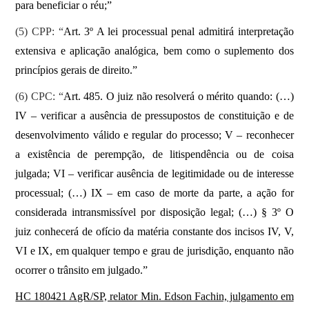
para beneficiar o réu;”
(5) CPP: “
Art. 3º A lei processual penal admitirá interpretação
extensiva e aplicação analógica, bem como o suplemento dos
princípios gerais de direito.”
(6) CPC: “
Art. 485. O juiz não resolverá o mérito quando: (…)
IV – verificar a ausência de pressupostos de constituição e de
desenvolvimento válido e regular do processo; V – reconhecer
a existência de perempção, de litispendência ou de coisa
julgada; VI – verificar ausência de legitimidade ou de interesse
processual; (…) IX – em caso de morte da parte, a ação for
considerada intransmissível por disposição legal; (…) § 3º O
juiz conhecerá de ofício da matéria constante dos incisos IV, V,
VI e IX, em qualquer tempo e grau de jurisdição, enquanto não
ocorrer o trânsito em julgado.”
HC 180421 AgR/SP, relator Min. Edson Fachin, julgamento em