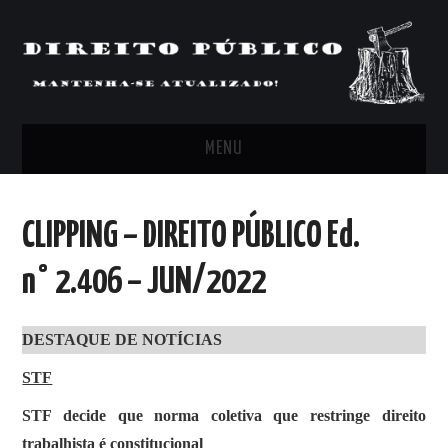
MENU
FEED
CLIPPING – DIREITO PÚBLICO Ed.
ARTIGOS, COMENTÁRIOS E PONTOS
n° 2.406 – JUN/2022
DE VISTA
DESTAQUE DE NOTÍCIAS
CLIPPING’S
STF
CONTATO
STF decide que norma coletiva que restringe direito
trabalhista é constitucional