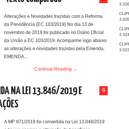
3.32
CLIP
Alterações e Novidades trazidas com a Reforma
3.02
da Previdência (EC 103/2019) No dia 13 de
CLIP
novembro de 2019 foi publicado no Diário Oficial
3.32
da União a EC 103/2019. Acompanhe logo abaixo
CLIP
as alterações e novidades trazidas pela Emenda.
3.02
EMENDA…
Continue Reading
→
DA NA LEI 13.846/2019 E
0
RAÇÕES
A MP 871/2019 foi convertida na Lei 13.846/2019