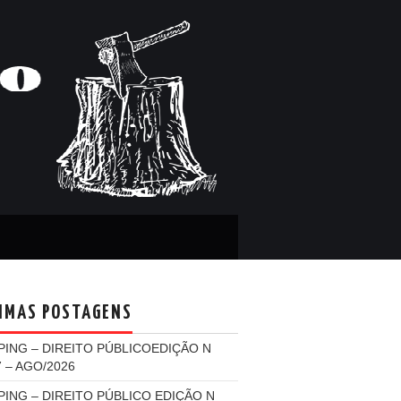
IMAS POSTAGENS
PING – DIREITO PÚBLICOEDIÇÃO N
7 – AGO/2026
PING – DIREITO PÚBLICO EDIÇÃO N