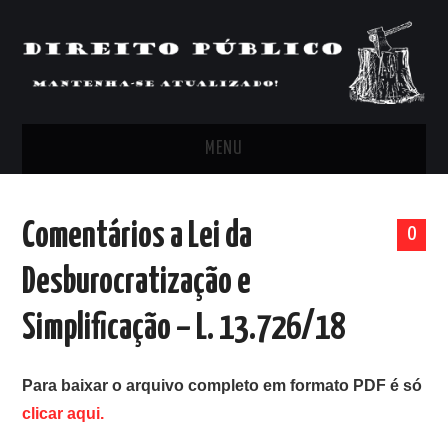
MENU
FEED
Comentários a Lei da
0
ARTIGOS, COMENTÁRIOS E PONTOS
Desburocratização e
DE VISTA
Simplificação – L. 13.726/18
CLIPPING’S
Para baixar o arquivo completo em formato PDF é só
CONTATO
clicar aqui.