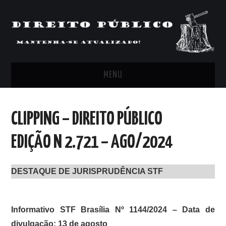
MENU
FEED
CLIPPING – DIREITO PÚBLICO
ARTIGOS, COMENTÁRIOS E PONTOS
EDIÇÃO N 2.721 – AGO/2024
DE VISTA
DESTAQUE DE JURISPRUDÊNCIA STF
CLIPPING’S
CONTATO
Informativo STF Brasília Nº 1144/2024 – Data de
divulgação: 13 de agosto