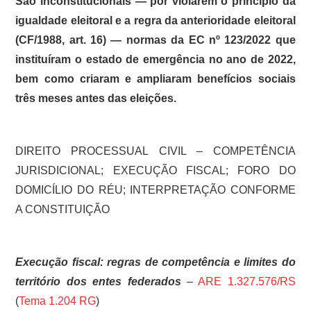
São inconstitucionais — por violarem o princípio da
igualdade eleitoral e a regra da anterioridade eleitoral
(CF/1988, art. 16) — normas da EC nº 123/2022 que
instituíram o estado de emergência no ano de 2022,
bem como criaram e ampliaram benefícios sociais
três meses antes das eleições.
DIREITO PROCESSUAL CIVIL – COMPETÊNCIA
JURISDICIONAL; EXECUÇÃO FISCAL; FORO DO
DOMICÍLIO DO RÉU; INTERPRETAÇÃO CONFORME
A CONSTITUIÇÃO
Execução fiscal: regras de competência e limites do
território dos entes federados
–
ARE 1.327.576/RS
(
Tema 1.204 RG
)