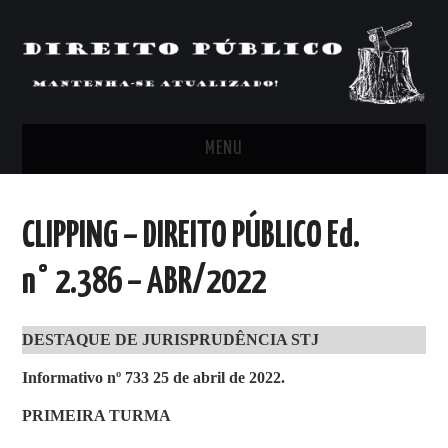
MENU
FEED
CLIPPING – DIREITO PÚBLICO Ed.
ARTIGOS, COMENTÁRIOS E PONTOS
n° 2.386 – ABR/2022
DE VISTA
DESTAQUE DE JURISPRUDÊNCIA STJ
CLIPPING’S
Informativo nº 733 25 de abril de 2022.
CONTATO
PRIMEIRA TURMA