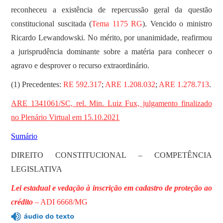
reconheceu a existência de repercussão geral da questão
constitucional suscitada (
Tema 1175 RG
). Vencido o ministro
Ricardo Lewandowski. No mérito, por unanimidade, reafirmou
a jurisprudência dominante sobre a matéria para conhecer o
agravo e desprover o recurso extraordinário.
(1) Precedentes:
RE 592.317
;
ARE 1.208.032
;
ARE 1.278.713
.
ARE 1341061/SC, rel. Min. Luiz Fux, julgamento finalizado
no Plenário Virtual em 15.10.2021
Sumário
DIREITO CONSTITUCIONAL – COMPETÊNCIA
LEGISLATIVA
Lei estadual e vedação à inscrição em cadastro de proteção ao
crédito
–
ADI 6668/MG