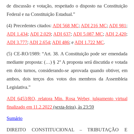
de discussão e votação, respeitado o disposto na Constituição
Federal e na Constituição Estadual.”
(4) Precedentes citados:
ADI 568 MC
;
ADI 216 MC
;
ADI 981
;
ADI 1.434
;
ADI 2.029
;
ADI 637
;
ADI 5.087 MC
;
ADI 2.420
;
ADI 3.777
;
ADI 2.654
;
ADI 486
; e
ADI 1.722 MC
.
(5) CE-RO/1989: “Art. 38. A Constituição pode ser emendada
mediante proposta: (…) § 2° A proposta será discutida e votada
em dois turnos, considerando-se aprovada quando obtiver, em
ambos, dois terços dos votos dos membros da Assembleia
Legislativa.”
ADI 6453/RO, relatora Min. Rosa Weber, julgamento virtual
finalizado em 11.2.2022
(sexta-feira), às 23:59
Sumário
DIREITO CONSTITUCIONAL – TRIBUTAÇÃO E