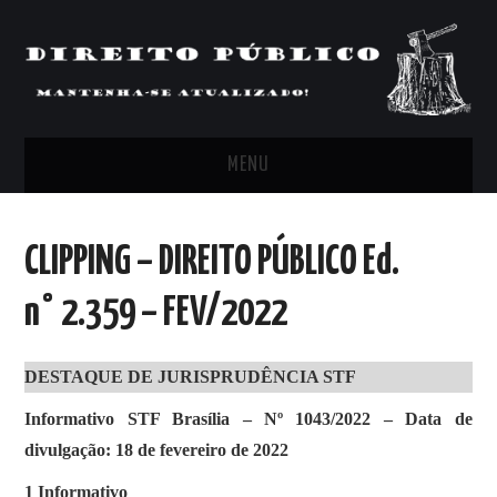
MENU
FEED
CLIPPING – DIREITO PÚBLICO Ed.
ARTIGOS, COMENTÁRIOS E PONTOS
n° 2.359 – FEV/2022
DE VISTA
DESTAQUE DE JURISPRUDÊNCIA STF
CLIPPING’S
Informativo STF Brasília – Nº 1043/2022 – Data de
CONTATO
divulgação: 18 de fevereiro de 2022
1 Informativo