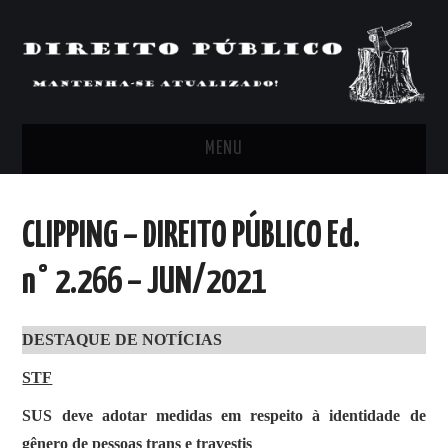
MENU
FEED
CLIPPING – DIREITO PÚBLICO Ed.
ARTIGOS, COMENTÁRIOS E PONTOS
n° 2.266 – JUN/2021
DE VISTA
DESTAQUE DE NOTÍCIAS
CLIPPING’S
STF
CONTATO
SUS deve adotar medidas em respeito à identidade de
gênero de pessoas trans e travestis