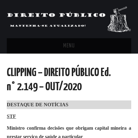
MENU
FEED
CLIPPING – DIREITO PÚBLICO Ed.
ARTIGOS, COMENTÁRIOS E PONTOS
n° 2.149 – OUT/2020
DE VISTA
DESTAQUE DE NOTÍCIAS
CLIPPING’S
STF
CONTATO
Ministro confirma decisões que obrigam capital mineira a
prestar serviço de saúde a particular