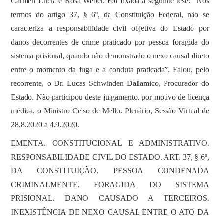
Cármen Lúcia e Rosa Weber. Foi fixada a seguinte tese: “Nos
termos do artigo 37, § 6º, da Constituição Federal, não se
caracteriza a responsabilidade civil objetiva do Estado por
danos decorrentes de crime praticado por pessoa foragida do
sistema prisional, quando não demonstrado o nexo causal direto
entre o momento da fuga e a conduta praticada”. Falou, pelo
recorrente, o Dr. Lucas Schwinden Dallamico, Procurador do
Estado. Não participou deste julgamento, por motivo de licença
médica, o Ministro Celso de Mello. Plenário, Sessão Virtual de
28.8.2020 a 4.9.2020.
EMENTA. CONSTITUCIONAL E ADMINISTRATIVO.
RESPONSABILIDADE CIVIL DO ESTADO. ART. 37, § 6º,
DA CONSTITUIÇÃO. PESSOA CONDENADA
CRIMINALMENTE, FORAGIDA DO SISTEMA
PRISIONAL. DANO CAUSADO A TERCEIROS.
INEXISTÊNCIA DE NEXO CAUSAL ENTRE O ATO DA