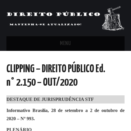
MENU
FEED
CLIPPING – DIREITO PÚBLICO Ed.
ARTIGOS, COMENTÁRIOS E PONTOS
n° 2.150 – OUT/2020
DE VISTA
DESTAQUE DE JURISPRUDÊNCIA STF
CLIPPING’S
Informativo Brasília, 28 de setembro a 2 de outubro de
CONTATO
2020 – Nº 993.
PLENÁRIO