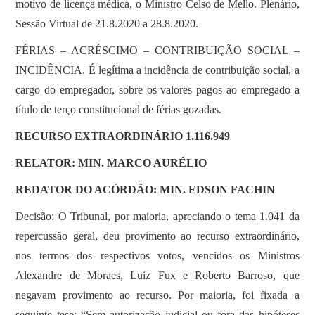
motivo de licença médica, o Ministro Celso de Mello. Plenário,
Sessão Virtual de 21.8.2020 a 28.8.2020.
FÉRIAS – ACRÉSCIMO – CONTRIBUIÇÃO SOCIAL –
INCIDÊNCIA. É legítima a incidência de contribuição social, a
cargo do empregador, sobre os valores pagos ao empregado a
título de terço constitucional de férias gozadas.
RECURSO EXTRAORDINÁRIO 1.116.949
RELATOR: MIN. MARCO AURÉLIO
REDATOR DO ACÓRDÃO: MIN. EDSON FACHIN
Decisão: O Tribunal, por maioria, apreciando o tema 1.041 da
repercussão geral, deu provimento ao recurso extraordinário,
nos termos dos respectivos votos, vencidos os Ministros
Alexandre de Moraes, Luiz Fux e Roberto Barroso, que
negavam provimento ao recurso. Por maioria, foi fixada a
seguinte tese: “Sem autorização judicial ou fora das hipóteses