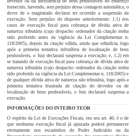
devedor ou da inexistência de bens penhoráveis no endereço
fornecido, havendo, sem prejuízo dessa contagem automática, o
dever de o magistrado declarar ter ocorrido a suspensão da
execução. Sem prejuízo do disposto anteriormente: 1.1) nos
casos de execução fiscal para cobrança de dívida ativa de
natureza tributária (cujo despacho ordenador da citação tenha
sido proferido antes da vigência da Lei Complementar n.
118/2005), depois da citação válida, ainda que editalícia, logo
após a primeira tentativa infrutífera de localização de bens
penhoráveis, o Juiz declarará suspensa a execução; e, 1.2) em
se tratando de execução fiscal para cobrança de dívida ativa de
natureza tributária (cujo despacho ordenador da citação tenha
sido proferido na vigência da Lei Complementar n. 118/2005) e
de qualquer dívida ativa de natureza não tributária, logo após a
primeira tentativa frustrada de citação do devedor ou de
localização de bens penhoráveis, o Juiz declarará suspensa a
execução.
INFORMAÇÕES DO INTEIRO TEOR
O espírito da Lei de Execuções Fiscais, em seu art. 40, é o de
que nenhuma execução fiscal já ajuizada poderá permanecer
eternamente nos escaninhos do Poder Judiciário ou da