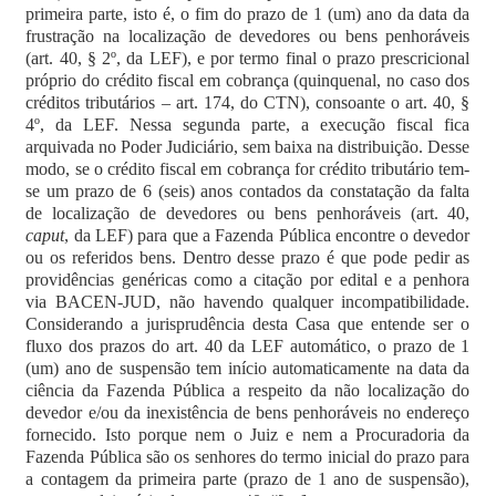
primeira parte, isto é, o fim do prazo de 1 (um) ano da data da
frustração na localização de devedores ou bens penhoráveis
(art. 40, § 2º, da LEF), e por termo final o prazo prescricional
próprio do crédito fiscal em cobrança (quinquenal, no caso dos
créditos tributários – art. 174, do CTN), consoante o art. 40, §
4º, da LEF. Nessa segunda parte, a execução fiscal fica
arquivada no Poder Judiciário, sem baixa na distribuição. Desse
modo, se o crédito fiscal em cobrança for crédito tributário tem-
se um prazo de 6 (seis) anos contados da constatação da falta
de localização de devedores ou bens penhoráveis (art. 40,
caput
, da LEF) para que a Fazenda Pública encontre o devedor
ou os referidos bens. Dentro desse prazo é que pode pedir as
providências genéricas como a citação por edital e a penhora
via BACEN-JUD, não havendo qualquer incompatibilidade.
Considerando a jurisprudência desta Casa que entende ser o
fluxo dos prazos do art. 40 da LEF automático, o prazo de 1
(um) ano de suspensão tem início automaticamente na data da
ciência da Fazenda Pública a respeito da não localização do
devedor e/ou da inexistência de bens penhoráveis no endereço
fornecido. Isto porque nem o Juiz e nem a Procuradoria da
Fazenda Pública são os senhores do termo inicial do prazo para
a contagem da primeira parte (prazo de 1 ano de suspensão),