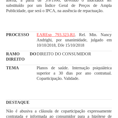
aberta, a partir de 5/9/1996, devendo o indexador ser
substituído por um Índice Geral de Preços de Ampla
Publicidade, que será o IPCA, na ausência de repactuação.
PROCESSO
EAREsp 793.323-RJ
, Rel. Min. Nancy
Andrighi, por unanimidade, julgado em
10/10/2018, DJe 15/10/2018
RAMO DO
DIREITO DO CONSUMIDOR
DIREITO
TEMA
Planos de saúde. Internação psiquiátrica
superior a 30 dias por ano contratual.
Coparticipação. Validade.
DESTAQUE
Não é abusiva a cláusula de coparticipação expressamente
contratada e informada ao consumidor para a hipótese de