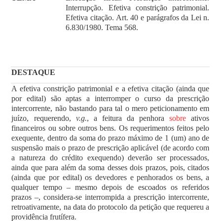
Interrupção. Efetiva constrição patrimonial.
Efetiva citação. Art. 40 e parágrafos da Lei n.
6.830/1980. Tema 568.
DESTAQUE
A efetiva constrição patrimonial e a efetiva citação (ainda que
por edital) são aptas a interromper o curso da prescrição
intercorrente, não bastando para tal o mero peticionamento em
juízo, requerendo,
v.g.
, a feitura da penhora
sobre
ativos
financeiros ou sobre outros bens. Os requerimentos feitos pelo
exequente, dentro da soma do prazo máximo de 1 (um) ano de
suspensão mais o prazo de prescrição aplicável (de acordo com
a natureza do crédito exequendo) deverão ser processados,
ainda que para além da soma desses dois prazos, pois, citados
(ainda que por edital) os devedores e penhorados os bens, a
qualquer tempo – mesmo depois de escoados os referidos
prazos –, considera-se interrompida a prescrição intercorrente,
retroativamente, na data do protocolo da petição que requereu a
providência frutífera.