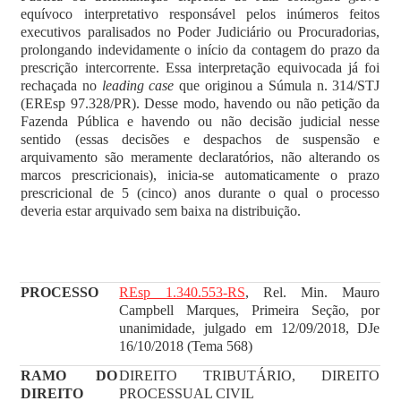
equívoco interpretativo responsável pelos inúmeros feitos
executivos paralisados no Poder Judiciário ou Procuradorias,
prolongando indevidamente o início da contagem do prazo da
prescrição intercorrente. Essa interpretação equivocada já foi
rechaçada no
leading case
que originou a Súmula n. 314/STJ
(EREsp 97.328/PR). Desse modo, havendo ou não petição da
Fazenda Pública e havendo ou não decisão judicial nesse
sentido (essas decisões e despachos de suspensão e
arquivamento são meramente declaratórios, não alterando os
marcos prescricionais), inicia-se automaticamente o prazo
prescricional de 5 (cinco) anos durante o qual o processo
deveria estar arquivado sem baixa na distribuição.
PROCESSO
REsp 1.340.553-RS
, Rel. Min. Mauro
Campbell Marques, Primeira Seção, por
unanimidade, julgado em 12/09/2018, DJe
16/10/2018 (Tema 568)
RAMO DO
DIREITO TRIBUTÁRIO, DIREITO
DIREITO
PROCESSUAL CIVIL