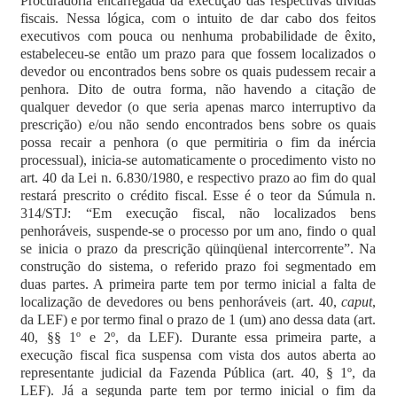
Procuradoria encarregada da execução das respectivas dívidas
fiscais. Nessa lógica, com o intuito de dar cabo dos feitos
executivos com pouca ou nenhuma probabilidade de êxito,
estabeleceu-se então um prazo para que fossem localizados o
devedor ou encontrados bens sobre os quais pudessem recair a
penhora. Dito de outra forma, não havendo a citação de
qualquer devedor (o que seria apenas marco interruptivo da
prescrição) e/ou não sendo encontrados bens sobre os quais
possa recair a penhora (o que permitiria o fim da inércia
processual), inicia-se automaticamente o procedimento visto no
art. 40 da Lei n. 6.830/1980, e respectivo prazo ao fim do qual
restará prescrito o crédito fiscal. Esse é o teor da Súmula n.
314/STJ: “Em execução fiscal, não localizados bens
penhoráveis, suspende-se o processo por um ano, findo o qual
se inicia o prazo da prescrição qüinqüenal intercorrente”. Na
construção do sistema, o referido prazo foi segmentado em
duas partes. A primeira parte tem por termo inicial a falta de
localização de devedores ou bens penhoráveis (art. 40,
caput
,
da LEF) e por termo final o prazo de 1 (um) ano dessa data (art.
40, §§ 1º e 2º, da LEF). Durante essa primeira parte, a
execução fiscal fica suspensa com vista dos autos aberta ao
representante judicial da Fazenda Pública (art. 40, § 1º, da
LEF). Já a segunda parte tem por termo inicial o fim da