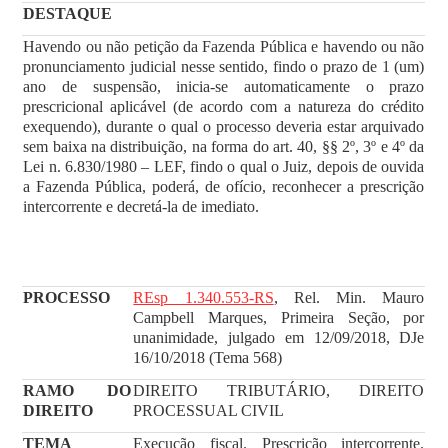
DESTAQUE
Havendo ou não petição da Fazenda Pública e havendo ou não
pronunciamento judicial nesse sentido, findo o prazo de 1 (um)
ano de suspensão, inicia-se automaticamente o prazo
prescricional aplicável (de acordo com a natureza do crédito
exequendo), durante o qual o processo deveria estar arquivado
sem baixa na distribuição, na forma do art. 40, §§ 2º, 3º e 4º da
Lei n. 6.830/1980 – LEF, findo o qual o Juiz, depois de ouvida
a Fazenda Pública, poderá, de ofício, reconhecer a prescrição
intercorrente e decretá-la de imediato.
PROCESSO
REsp 1.340.553-RS
, Rel. Min. Mauro
Campbell Marques, Primeira Seção, por
unanimidade, julgado em 12/09/2018, DJe
16/10/2018 (Tema 568)
RAMO DO
DIREITO TRIBUTÁRIO, DIREITO
DIREITO
PROCESSUAL CIVIL
TEMA
Execução fiscal. Prescrição intercorrente.