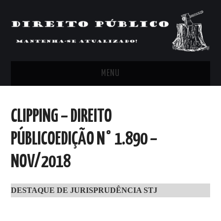
MENU
FEED
CLIPPING – DIREITO
ARTIGOS, COMENTÁRIOS E PONTOS
PÚBLICOEDIÇÃO N° 1.890 –
DE VISTA
NOV/2018
CLIPPING’S
DESTAQUE DE JURISPRUDÊNCIA STJ
CONTATO