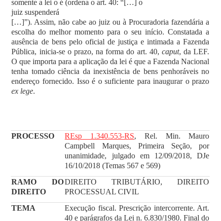
somente a lei o é (ordena o art. 40: “[…] o
juiz suspenderá
[…]”). Assim, não cabe ao juiz ou à Procuradoria fazendária a
escolha do melhor momento para o seu início. Constatada a
ausência de bens pelo oficial de justiça e intimada a Fazenda
Pública, inicia-se o prazo, na forma do art. 40,
caput
, da LEF.
O que importa para a aplicação da lei é que a Fazenda Nacional
tenha tomado ciência da inexistência de bens penhoráveis no
endereço fornecido. Isso é o suficiente para inaugurar o prazo
ex lege
.
PROCESSO
REsp 1.340.553-RS
, Rel. Min. Mauro
Campbell Marques, Primeira Seção, por
unanimidade, julgado em 12/09/2018, DJe
16/10/2018 (Temas 567 e 569)
RAMO DO
DIREITO TRIBUTÁRIO, DIREITO
DIREITO
PROCESSUAL CIVIL
TEMA
Execução fiscal. Prescrição intercorrente. Art.
40 e parágrafos da Lei n. 6.830/1980. Final do