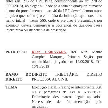
autos (art. 245 do CPC/1973, correspondente ao art. 278 do
CPC/2015), ao alegar nulidade pela falta de qualquer intimação
dentro do procedimento do art. 40 da LEF, deverá demonstrar o
prejuízo que sofreu (exceto a falta da intimação que constitui o
termo inicial – Tema 566, onde o prejuízo é presumido), por
exemplo, deverá demonstrar a ocorrência de qualquer causa
interruptiva ou suspensiva da prescrição.
PROCESSO
REsp 1.340.553-RS
, Rel. Min. Mauro
Campbell Marques, Primeira Seção, por
unanimidade, julgado em 12/09/2018, DJe
16/10/2018
RAMO DO
DIREITO TRIBUTÁRIO, DIREITO
DIREITO
PROCESSUAL CIVIL
TEMA
Execução fiscal. Prescrição intercorrente. Art.
40 e parágrafos da Lei n. 6.830/1980.
Delimitação dos marcos legais aplicados.
Necessidade de fundamentação pelo
magistrado.