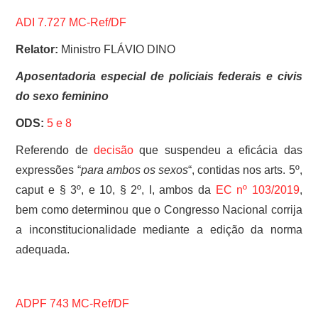
ADI 7.727 MC-Ref/DF
Relator:
Ministro FLÁVIO DINO
Aposentadoria especial de policiais federais e civis
do sexo feminino
ODS:
5 e
8
Referendo de
decisão
que suspendeu a eficácia das
expressões “
para ambos os sexos
“, contidas nos arts. 5º,
caput e § 3º, e 10, § 2º, I, ambos da
EC nº 103/2019
,
bem como determinou que o Congresso Nacional corrija
a inconstitucionalidade mediante a edição da norma
adequada.
ADPF 743 MC-Ref/DF