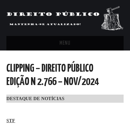
MENU
FEED
CLIPPING – DIREITO PÚBLICO
ARTIGOS, COMENTÁRIOS E PONTOS
EDIÇÃO N 2.766 – NOV/2024
DE VISTA
DESTAQUE DE NOTÍCIAS
CLIPPING’S
CONTATO
STF