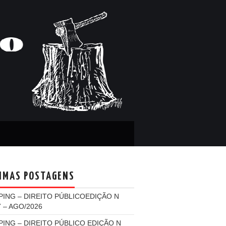
IMAS POSTAGENS
PING – DIREITO PÚBLICOEDIÇÃO N
7 – AGO/2026
PING – DIREITO PÚBLICO EDIÇÃO N