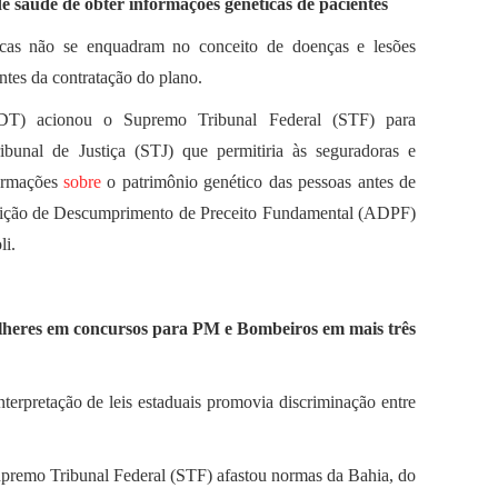
 saúde de obter informações genéticas de pacientes
icas não se enquadram no conceito de doenças e lesões
ntes da contratação do plano.
PDT) acionou o Supremo Tribunal Federal (STF) para
ibunal de Justiça (STJ) que permitiria às seguradoras e
formações
sobre
o patrimônio genético das pessoas antes de
guição de Descumprimento de Preceito Fundamental (ADPF)
li.
ulheres em concursos para PM e Bombeiros em mais três
terpretação de leis estaduais promovia discriminação entre
upremo Tribunal Federal (STF) afastou normas da Bahia, do