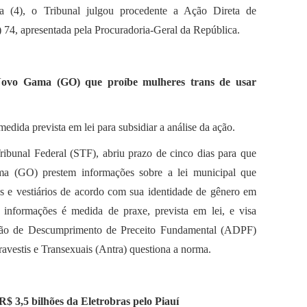
eira (4), o Tribunal julgou procedente a Ação Direta de
74, apresentada pela Procuradoria-Geral da República.
Novo Gama (GO) que proíbe mulheres trans de usar
edida prevista em lei para subsidiar a análise da ação.
bunal Federal (STF), abriu prazo de cinco dias para que
a (GO) prestem informações sobre a lei municipal que
s e vestiários de acordo com sua identidade de gênero em
 informações é medida de praxe, prevista em lei, e visa
uição de Descumprimento de Preceito Fundamental (ADPF)
avestis e Transexuais (Antra) questiona a norma.
$ 3,5 bilhões da Eletrobras pelo Piauí