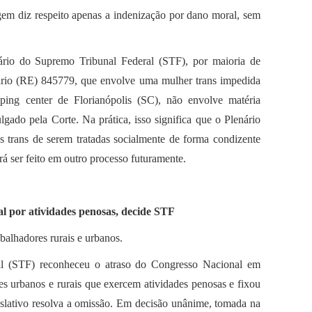
igem diz respeito apenas a indenização por dano moral, sem
nário do Supremo Tribunal Federal (STF), por maioria de
ário (RE) 845779, que envolve uma mulher trans impedida
ing center de Florianópolis (SC), não envolve matéria
ulgado pela Corte. Na prática, isso significa que o Plenário
as trans de serem tratadas socialmente de forma condizente
á ser feito em outro processo futuramente.
al por atividades penosas, decide STF
balhadores rurais e urbanos.
al (STF) reconheceu o atraso do Congresso Nacional em
es urbanos e rurais que exercem atividades penosas e fixou
slativo resolva a omissão. Em decisão unânime, tomada na