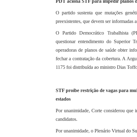
PDT aciona STF para impedir planos de
O partido sustenta que mutações genét
preexistentes, que devem ser informadas a
O Partido Democrático Trabalhista (
questionar entendimento do Superior Tr
operadoras de planos de saúde obter in
fechar a contratação da cobertura. A Ar
1175 foi distribuída ao ministro Dias Toffo
STF proíbe restrição de vagas para m
estados
Por unanimidade, Corte considerou que in
candidatos.
Por unanimidade, o Plenário Virtual do S