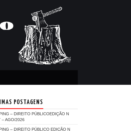
IMAS POSTAGENS
PING – DIREITO PÚBLICOEDIÇÃO N
7 – AGO/2026
PING – DIREITO PÚBLICO EDIÇÃO N