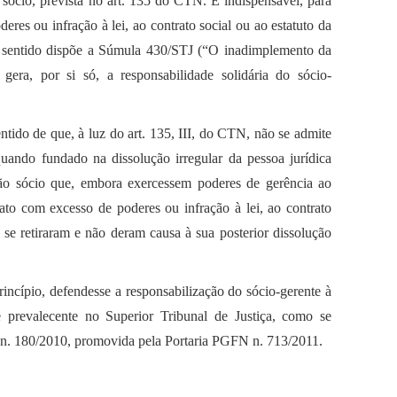
o sócio, prevista no art. 135 do CTN. É indispensável, para
eres ou infração à lei, ao contrato social ou ao estatuto da
entido dispõe a Súmula 430/STJ (“O inadimplemento da
 gera, por si só, a responsabilidade solidária do sócio-
entido de que, à luz do art. 135, III, do CTN, não se admite
quando fundado na dissolução irregular da pessoa jurídica
não sócio que, embora exercessem poderes de gerência ao
ato com excesso de poderes ou infração à lei, ao contrato
e se retiraram e não deram causa à sua posterior dissolução
incípio, defendesse a responsabilização do sócio-gerente à
e prevalecente no Superior Tribunal de Justiça, como se
 n. 180/2010, promovida pela Portaria PGFN n. 713/2011.