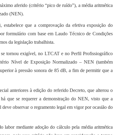
áximo aferido (critério “pico de ruído”), a média aritmética
izado (NEN).
8, estabelece que a comprovação da efetiva exposição do
a por formulário com base em Laudo Técnico de Condições
s da legislação trabalhista.
 se tornou exigível, no LTCAT e no Perfil Profissiográfico
 critério Nível de Exposição Normalizado – NEN (também
perior à pressão sonora de 85 dB, a fim de permitir que a
cial anteriores à edição do referido Decreto, que alterou o
 há que se requerer a demonstração do NEN, visto que a
 deve observar o regramento legal em vigor por ocasião do
do labor mediante adoção do cálculo pela média aritmética