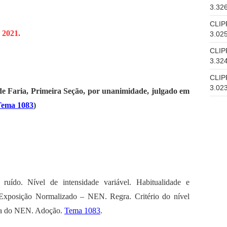
3.32
CLIP
 2021.
3.02
CLIP
3.32
CLIP
3.02
 de Faria, Primeira Seção, por unanimidade, julgado em
Tema 1083
)
 ruído. Nível de intensidade variável. Habitualidade e
Exposição Normalizado – NEN. Regra. Critério do nível
cia do NEN. Adoção.
Tema 1083
.