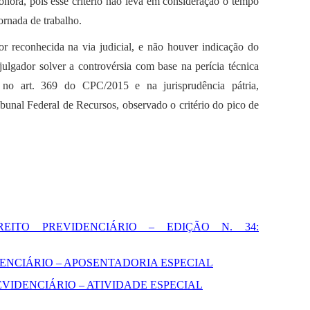
sonora, pois esse critério não leva em consideração o tempo
ornada de trabalho.
or reconhecida na via judicial, e não houver indicação do
gador solver a controvérsia com base na perícia técnica
o no art. 369 do CPC/2015 e na jurisprudência pátria,
bunal Federal de Recursos, observado o critério do pico de
 DIREITO PREVIDENCIÁRIO – EDIÇÃO N. 34:
EVIDENCIÁRIO – APOSENTADORIA ESPECIAL
O PREVIDENCIÁRIO – ATIVIDADE ESPECIAL