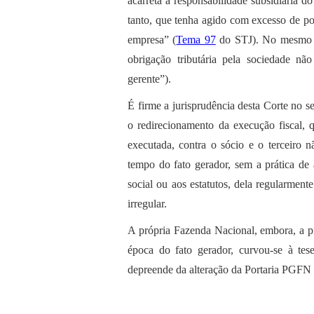
acarreta a responsabilidade subsidiária d
tanto, que tenha agido com excesso de pod
empresa” (
Tema 97
do STJ). No mesmo s
obrigação tributária pela sociedade não
gerente”).
É firme a jurisprudência desta Corte no s
o redirecionamento da execução fiscal, 
executada, contra o sócio e o terceiro 
tempo do fato gerador, sem a prática de 
social ou aos estatutos, dela regularment
irregular.
A própria Fazenda Nacional, embora, a pr
época do fato gerador, curvou-se à tes
depreende da alteração da Portaria PGFN