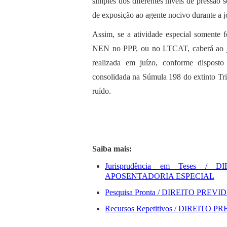
simples dos diferentes níveis de pressão 
de exposição ao agente nocivo durante a j
Assim, se a atividade especial somente f
NEN no PPP, ou no LTCAT, caberá ao jul
realizada em juízo, conforme dispost
consolidada na Súmula 198 do extinto Tri
ruído.
Saiba mais:
Jurisprudência em Teses /
APOSENTADORIA ESPECIAL
Pesquisa Pronta / DIREITO PR
Recursos Repetitivos / DIREIT