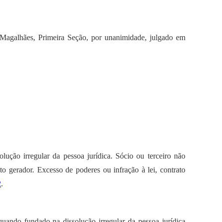
 Magalhães, Primeira Seção, por unanimidade, julgado em
lução irregular da pessoa jurídica. Sócio ou terceiro não
to gerador. Excesso de poderes ou infração à lei, contrato
2
.
quando fundado na dissolução irregular da pessoa jurídica