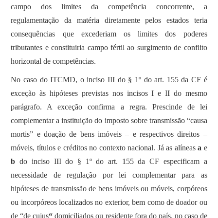
campo dos limites da competência concorrente, a
regulamentação da matéria diretamente pelos estados teria
consequências que excederiam os limites dos poderes
tributantes e constituiria campo fértil ao surgimento de conflito
horizontal de competências.
No caso do ITCMD, o inciso III do § 1º do art. 155 da CF é
exceção às hipóteses previstas nos incisos I e II do mesmo
parágrafo. A exceção confirma a regra. Prescinde de lei
complementar a instituição do imposto sobre transmissão “causa
mortis” e doação de bens imóveis – e respectivos direitos –
móveis, títulos e créditos no contexto nacional. Já as alíneas
a
e
b
do inciso III do § 1º do art. 155 da CF especificam a
necessidade de regulação por lei complementar para as
hipóteses de transmissão de bens imóveis ou móveis, corpóreos
ou incorpóreos localizados no exterior, bem como de doador ou
de “de cujus
“
domiciliados ou residente fora do país, no caso de