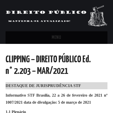
MENU
FEED
CLIPPING – DIREITO PÚBLICO Ed.
ARTIGOS, COMENTÁRIOS E PONTOS
n° 2.203 – MAR/2021
DE VISTA
DESTAQUE DE JURISPRUDÊNCIA STF
CLIPPING’S
Informativo STF Brasília, 22 a 26 de fevereiro de 2021 nº
CONTATO
1007/2021 data de divulgação: 5 de março de 2021
1.1 Plenário