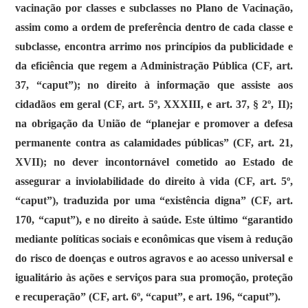
vacinação por classes e subclasses no Plano de Vacinação,
assim como a ordem de preferência dentro de cada classe e
subclasse, encontra arrimo nos princípios da publicidade e
da eficiência que regem a Administração Pública (CF, art.
37, “caput”); no direito à informação que assiste aos
cidadãos em geral (CF, art. 5º, XXXIII, e art. 37, § 2º, II);
na obrigação da União de “planejar e promover a defesa
permanente contra as calamidades públicas” (CF, art. 21,
XVII); no dever incontornável cometido ao Estado de
assegurar a inviolabilidade do direito à vida (CF, art. 5º,
“caput”), traduzida por uma “existência digna” (CF, art.
170, “caput”), e no direito à saúde. Este último “garantido
mediante políticas sociais e econômicas que visem à redução
do risco de doenças e outros agravos e ao acesso universal e
igualitário às ações e serviços para sua promoção, proteção
e recuperação” (CF, art. 6º, “caput”, e art. 196, “caput”).