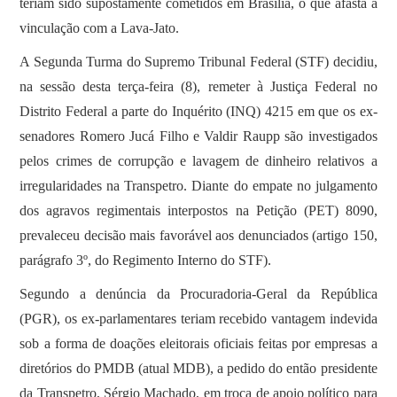
teriam sido supostamente cometidos em Brasília, o que afasta a
vinculação com a Lava-Jato.
A Segunda Turma do Supremo Tribunal Federal (STF) decidiu,
na sessão desta terça-feira (8), remeter à Justiça Federal no
Distrito Federal a parte do Inquérito (INQ) 4215 em que os ex-
senadores Romero Jucá Filho e Valdir Raupp são investigados
pelos crimes de corrupção e lavagem de dinheiro relativos a
irregularidades na Transpetro. Diante do empate no julgamento
dos agravos regimentais interpostos na Petição (PET) 8090,
prevaleceu decisão mais favorável aos denunciados (artigo 150,
parágrafo 3º, do Regimento Interno do STF).
Segundo a denúncia da Procuradoria-Geral da República
(PGR), os ex-parlamentares teriam recebido vantagem indevida
sob a forma de doações eleitorais oficiais feitas por empresas a
diretórios do PMDB (atual MDB), a pedido do então presidente
da Transpetro, Sérgio Machado, em troca de apoio político para