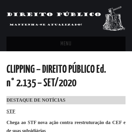
MENU
FEED
CLIPPING – DIREITO PÚBLICO Ed.
ARTIGOS, COMENTÁRIOS E PONTOS
n° 2.135 – SET/2020
DE VISTA
DESTAQUE DE NOTÍCIAS
CLIPPING’S
STF
CONTATO
Chega ao STF nova ação contra reestruturação da CEF e
de suas subsidiárias