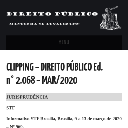
MENU
FEED
CLIPPING – DIREITO PÚBLICO Ed.
ARTIGOS, COMENTÁRIOS E PONTOS
n° 2.068 – MAR/2020
DE VISTA
JURISPRUDÊNCIA
CLIPPING’S
STF
CONTATO
Informativo STF Brasília, Brasília, 9 a 13 de março de 2020
– Nº 969.