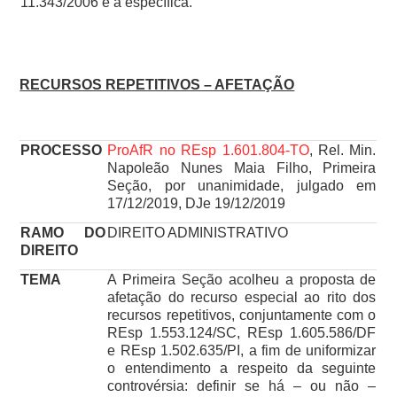
11.343/2006 é a específica.
RECURSOS REPETITIVOS – AFETAÇÃO
PROCESSO
ProAfR no REsp 1.601.804-TO
, Rel. Min.
Napoleão Nunes Maia Filho, Primeira
Seção, por unanimidade, julgado em
17/12/2019, DJe 19/12/2019
RAMO DO
DIREITO ADMINISTRATIVO
DIREITO
TEMA
A Primeira Seção acolheu a proposta de
afetação do recurso especial ao rito dos
recursos repetitivos, conjuntamente com o
REsp 1.553.124/SC, REsp 1.605.586/DF
e REsp 1.502.635/PI, a fim de uniformizar
o entendimento a respeito da seguinte
controvérsia: definir se há – ou não –