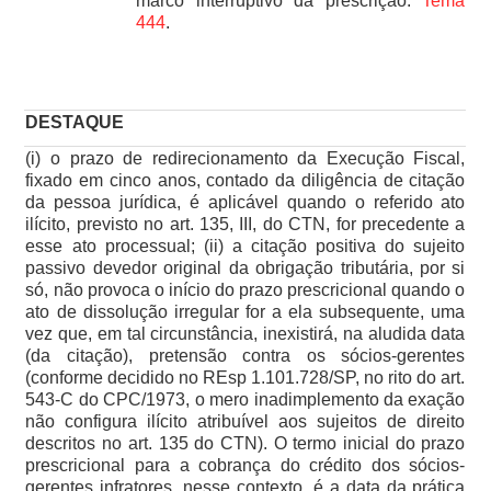
marco interruptivo da prescrição.
Tema
444
.
DESTAQUE
(i) o prazo de redirecionamento da Execução Fiscal,
fixado em cinco anos, contado da diligência de citação
da pessoa jurídica, é aplicável quando o referido ato
ilícito, previsto no art. 135, III, do CTN, for precedente a
esse ato processual; (ii) a citação positiva do sujeito
passivo devedor original da obrigação tributária, por si
só, não provoca o início do prazo prescricional quando o
ato de dissolução irregular for a ela subsequente, uma
vez que, em tal circunstância, inexistirá, na aludida data
(da citação), pretensão contra os sócios-gerentes
(conforme decidido no REsp 1.101.728/SP, no rito do art.
543-C do CPC/1973, o mero inadimplemento da exação
não configura ilícito atribuível aos sujeitos de direito
descritos no art. 135 do CTN). O termo inicial do prazo
prescricional para a cobrança do crédito dos sócios-
gerentes infratores, nesse contexto, é a data da prática