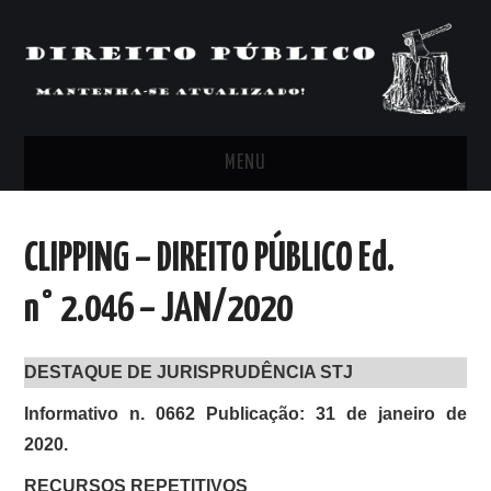
MENU
FEED
CLIPPING – DIREITO PÚBLICO Ed.
ARTIGOS, COMENTÁRIOS E PONTOS
n° 2.046 – JAN/2020
DE VISTA
DESTAQUE DE JURISPRUDÊNCIA STJ
CLIPPING’S
Informativo n. 0662 Publicação: 31 de janeiro de
CONTATO
2020.
RECURSOS REPETITIVOS