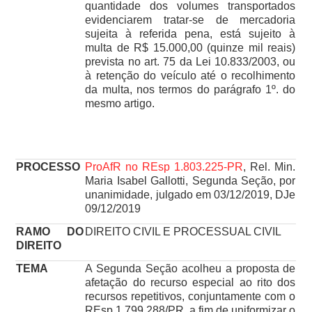
quantidade dos volumes transportados
evidenciarem tratar-se de mercadoria
sujeita à referida pena, está sujeito à
multa de R$ 15.000,00 (quinze mil reais)
prevista no art. 75 da Lei 10.833/2003, ou
à retenção do veículo até o recolhimento
da multa, nos termos do parágrafo 1º. do
mesmo artigo.
PROCESSO
ProAfR no REsp 1.803.225-PR
, Rel. Min.
Maria Isabel Gallotti, Segunda Seção, por
unanimidade, julgado em 03/12/2019, DJe
09/12/2019
RAMO DO
DIREITO CIVIL E PROCESSUAL CIVIL
DIREITO
TEMA
A Segunda Seção acolheu a proposta de
afetação do recurso especial ao rito dos
recursos repetitivos, conjuntamente com o
REsp 1.799.288/PR, a fim de uniformizar o