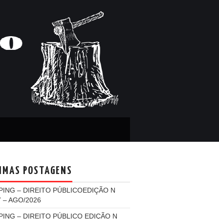
IMAS POSTAGENS
PING – DIREITO PÚBLICOEDIÇÃO N
7 – AGO/2026
PING – DIREITO PÚBLICO EDIÇÃO N