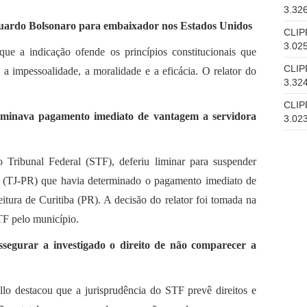
3.32
duardo Bolsonaro para embaixador nos Estados Unidos
CLIP
3.02
e a indicação ofende os princípios constitucionais que
CLIP
 a impessoalidade, a moralidade e a eficácia. O relator do
3.32
CLIP
rminava pagamento imediato de vantagem a servidora
3.02
Tribunal Federal (STF), deferiu liminar para suspender
á (TJ-PR) que havia determinado o pagamento imediato de
itura de Curitiba (PR). A decisão do relator foi tomada na
F pelo município.
assegurar a investigado o direito de não comparecer a
lo destacou que a jurisprudência do STF prevê direitos e