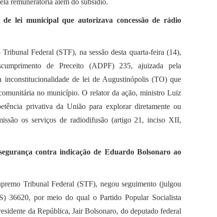
ela remuneratória além do subsídio.
de de lei municipal que autorizava concessão de rádio
ribunal Federal (STF), na sessão desta quarta-feira (14),
scumprimento de Preceito (ADPF) 235, ajuizada pela
a inconstitucionalidade de lei de Augustinópolis (TO) que
comunitária no município. O relator da ação, ministro Luiz
etência privativa da União para explorar diretamente ou
issão os serviços de radiodifusão (artigo 21, inciso XII,
segurança contra indicação de Eduardo Bolsonaro ao
premo Tribunal Federal (STF), negou seguimento (julgou
) 36620, por meio do qual o Partido Popular Socialista
esidente da República, Jair Bolsonaro, do deputado federal