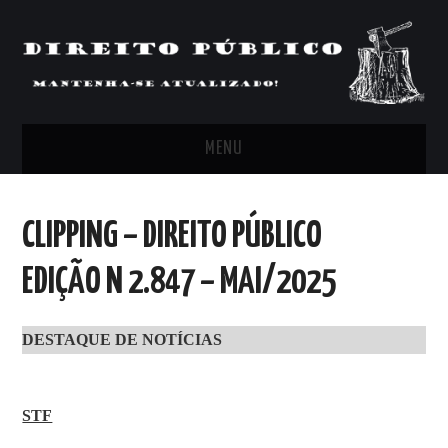
MENU
FEED
CLIPPING – DIREITO PÚBLICO
ARTIGOS, COMENTÁRIOS E PONTOS
EDIÇÃO N 2.847 – MAI/2025
DE VISTA
DESTAQUE DE NOTÍCIAS
CLIPPING’S
CONTATO
STF