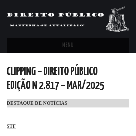
MENU
FEED
CLIPPING – DIREITO PÚBLICO
ARTIGOS, COMENTÁRIOS E PONTOS
EDIÇÃO N 2.817 – MAR/2025
DE VISTA
DESTAQUE DE NOTÍCIAS
CLIPPING’S
CONTATO
STF