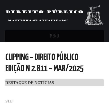
MENU
FEED
CLIPPING – DIREITO PÚBLICO
ARTIGOS, COMENTÁRIOS E PONTOS
EDIÇÃO N 2.811 – MAR/2025
DE VISTA
DESTAQUE DE NOTÍCIAS
CLIPPING’S
CONTATO
STF