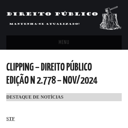
MENU
FEED
CLIPPING – DIREITO PÚBLICO
ARTIGOS, COMENTÁRIOS E PONTOS
EDIÇÃO N 2.778 – NOV/2024
DE VISTA
DESTAQUE DE NOTÍCIAS
CLIPPING’S
CONTATO
STF