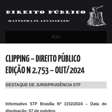
MENU
FEED
CLIPPING – DIREITO PÚBLICO
ARTIGOS, COMENTÁRIOS E PONTOS
EDIÇÃO N 2.753 – OUT/2024
DE VISTA
DESTAQUE DE JURISPRUDÊNCIA STF
CLIPPING’S
CONTATO
Informativo STF Brasília Nº 1152/2024 – Data de
divulgação: 07 de outubro