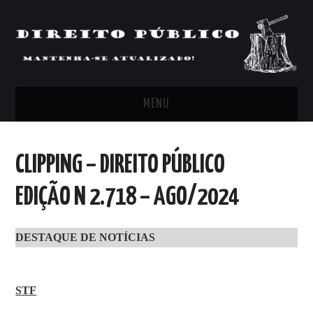
MENU
FEED
CLIPPING – DIREITO PÚBLICO
ARTIGOS, COMENTÁRIOS E PONTOS
EDIÇÃO N 2.718 – AGO/2024
DE VISTA
DESTAQUE DE NOTÍCIAS
CLIPPING’S
CONTATO
STF