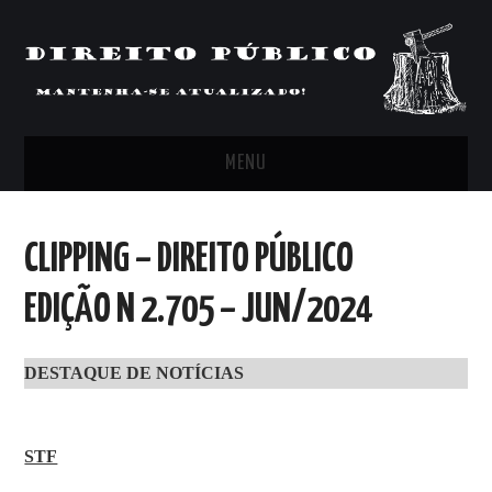
MENU
FEED
CLIPPING – DIREITO PÚBLICO
ARTIGOS, COMENTÁRIOS E PONTOS
EDIÇÃO N 2.705 – JUN/2024
DE VISTA
DESTAQUE DE NOTÍCIAS
CLIPPING’S
CONTATO
STF