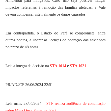
Ambiental para mitigá-los. Caso não seja possível mitigar
impactos referentes à remoção das famílias afetadas, a Vale
deverá compensar integralmente os danos causados.
Em contrapartida, o Estado do Pará se compromete, entre
outros pontos, a liberar as licenças de operação das atividades
no prazo de 48 horas.
Leia a íntegra da decisão na
STA 1014
e
STA 1021
.
PR/AD//CF 26/06/2024 22:51
Leia mais: 28/05/2024 –
STF realiza audiência de conciliação
sobre Mina Onça Puma, no Pará