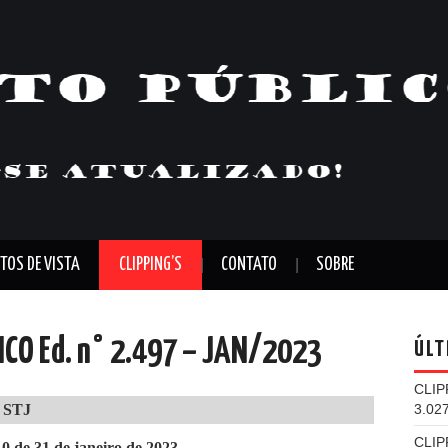
TOS DE VISTA
CLIPPING’S
CONTATO
SOBRE
LICO Ed. n° 2.497 – JAN/2023
ÚLT
CLIP
 STJ
3.02
CLIP
de 31 de janeiro de 2023