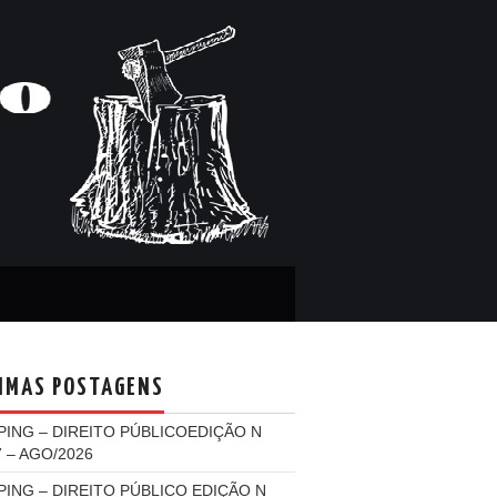
IMAS POSTAGENS
PING – DIREITO PÚBLICOEDIÇÃO N
7 – AGO/2026
PING – DIREITO PÚBLICO EDIÇÃO N