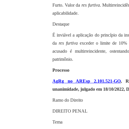
Furto. Valor da
res furtiva
. Multirreincidê
aplicabilidade.
Destaque
É inviável a aplicação do princípio da in
da
res furtiva
exceder o limite de 10% d
acusado é multirreincidente, ostentan
patrimônio.
Processo
AgRg no AREsp 2.101.521-GO
, R
unanimidade, julgado em 18/10/2022, D
Ramo do Direito
DIREITO PENAL
Tema