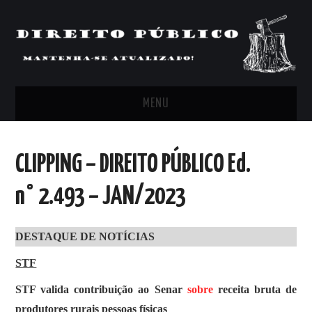
MENU
FEED
CLIPPING – DIREITO PÚBLICO Ed.
ARTIGOS, COMENTÁRIOS E PONTOS
n° 2.493 – JAN/2023
DE VISTA
DESTAQUE DE NOTÍCIAS
CLIPPING’S
STF
CONTATO
STF valida contribuição ao Senar
sobre
receita bruta de
produtores rurais pessoas físicas