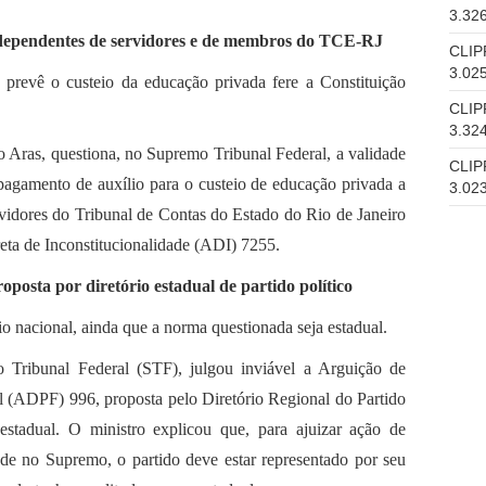
3.32
dependentes de servidores e de membros do TCE-RJ
CLIP
3.02
prevê o custeio da educação privada fere a Constituição
CLIP
3.32
 Aras, questiona, no Supremo Tribunal Federal, a validade
CLIP
pagamento de auxílio para o custeio de educação privada a
3.02
vidores do Tribunal de Contas do Estado do Rio de Janeiro
eta de Inconstitucionalidade (ADI) 7255.
posta por diretório estadual de partido político
io nacional, ainda que a norma questionada seja estadual.
Tribunal Federal (STF), julgou inviável a Arguição de
(ADPF) 996, proposta pelo Diretório Regional do Partido
stadual. O ministro explicou que, para ajuizar ação de
ade no Supremo, o partido deve estar representado por seu