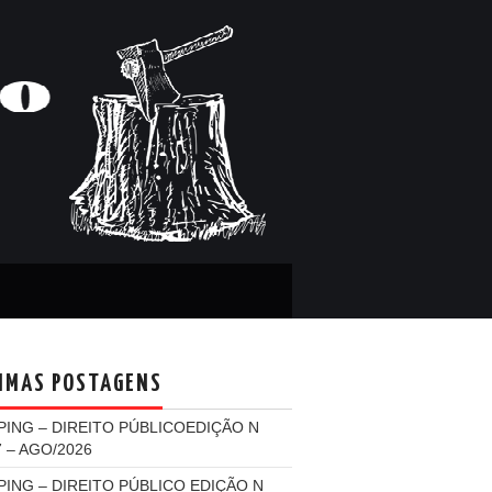
IMAS POSTAGENS
PING – DIREITO PÚBLICOEDIÇÃO N
7 – AGO/2026
PING – DIREITO PÚBLICO EDIÇÃO N