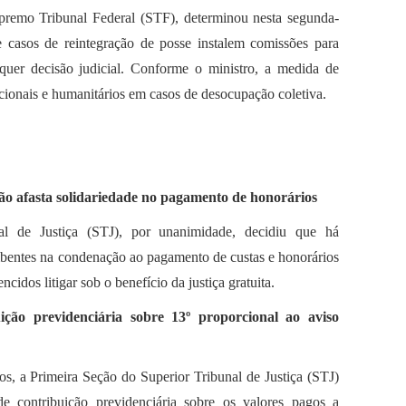
premo Tribunal Federal (STF), determinou nesta segunda-
de casos de reintegração de posse instalem comissões para
quer decisão judicial. Conforme o ministro, a medida de
acionais e humanitários em casos de desocupação coletiva.
 não afasta solidariedade no pagamento de honorários
l de Justiça (STJ), por unanimidade, decidiu que há
umbentes na condenação ao pagamento de custas e honorários
dos litigar sob o benefício da justiça gratuita.
buição previdenciária sobre 13º proporcional ao aviso
ivos, a Primeira Seção do Superior Tribunal de Justiça (STJ)
de contribuição previdenciária sobre os valores pagos a