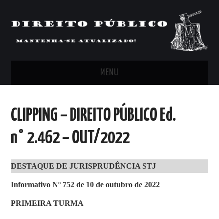
MENU
FEED
CLIPPING – DIREITO PÚBLICO Ed.
ARTIGOS, COMENTÁRIOS E PONTOS
n° 2.462 – OUT/2022
DE VISTA
DESTAQUE DE JURISPRUDÊNCIA STJ
CLIPPING’S
Informativo Nº 752 de 10 de outubro de 2022
CONTATO
PRIMEIRA TURMA