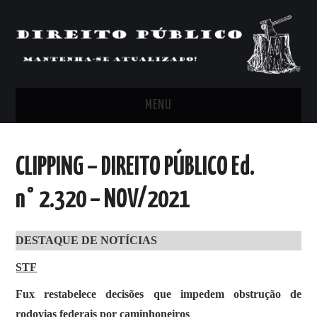
MENU
FEED
CLIPPING – DIREITO PÚBLICO Ed.
ARTIGOS, COMENTÁRIOS E PONTOS
n° 2.320 – NOV/2021
DE VISTA
DESTAQUE DE NOTÍCIAS
CLIPPING’S
STF
CONTATO
Fux restabelece decisões que impedem obstrução de
rodovias federais por caminhoneiros