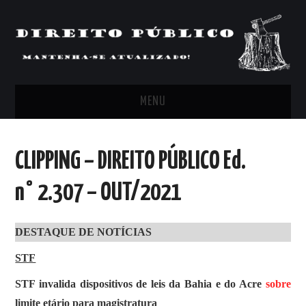
MENU
FEED
CLIPPING – DIREITO PÚBLICO Ed.
ARTIGOS, COMENTÁRIOS E PONTOS
n° 2.307 – OUT/2021
DE VISTA
DESTAQUE DE NOTÍCIAS
CLIPPING’S
STF
CONTATO
STF invalida dispositivos de leis da Bahia e do Acre
sobre
limite etário para magistratura