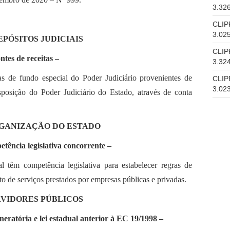
3.32
CLIP
3.02
EPÓSITOS JUDICIAIS
CLIP
ntes de receitas –
3.32
tas de fundo especial do Poder Judiciário provenientes de
CLIP
3.02
isposição do Poder Judiciário do Estado, através de conta
RGANIZAÇÃO DO ESTADO
tência legislativa concorrente –
 têm competência legislativa para estabelecer regras de
o de serviços prestados por empresas públicas e privadas.
RVIDORES PÚBLICOS
eratória e lei estadual anterior à EC 19/1998 –