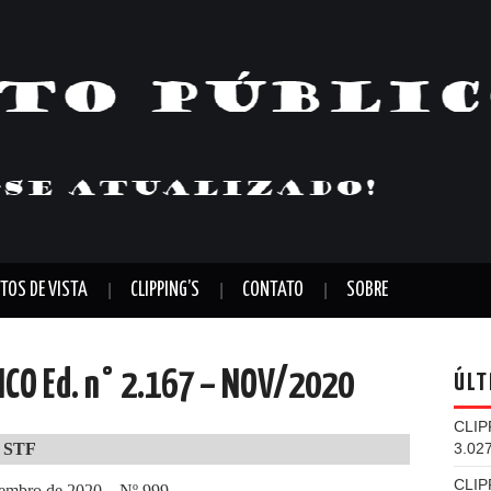
TOS DE VISTA
CLIPPING’S
CONTATO
SOBRE
LICO Ed. n° 2.167 – NOV/2020
ÚLT
CLIP
 STF
3.02
CLIP
embro de 2020 – Nº 999.