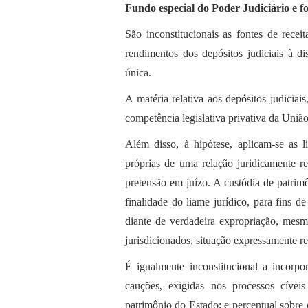
Fundo especial do Poder Judiciário e fo
São inconstitucionais as fontes de recei
rendimentos dos depósitos judiciais à d
única.
A matéria relativa aos depósitos judiciai
competência legislativa privativa da União,
Além disso, à hipótese, aplicam-se as li
próprias de uma relação juridicamente re
pretensão em juízo. A custódia de patrimô
finalidade do liame jurídico, para fins de
diante de verdadeira expropriação, mesmo
jurisdicionados, situação expressamente r
É igualmente inconstitucional a incorpor
cauções, exigidas nos processos cíveis
patrimônio do Estado; e percentual sobre 