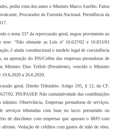
s, pediu vista dos autos o Ministro Marco Aurélio. Falou
avalcante, Procurador da Fazenda Nacional. Presidência da
017.
ando o tema 337 da repercussão geral, negou provimento ao
te tese: “Não obstante as Leis nº 10.637/02 e 10.833/03
ação, é ainda constitucional o modelo legal de coexistência
, na apuração do PIS/Cofins das empresas prestadoras de
r, Ministro Dias Toffoli (Presidente), vencido o Ministro
e 19.6.2020 a 26.6.2020.
são geral. Direito Tributário. Artigo 195, § 12, da CF.
0.637/02. PIS/PASEP. Não cumulatividade das contribuições
 mínimo. Observância. Empresas prestadoras de serviços.
de serviços tributadas com base no lucro presumido ou
ritério de discrímen com empresas que apuram o IRPJ com
e afronta. Vedação de créditos com gastos de mão de obra.