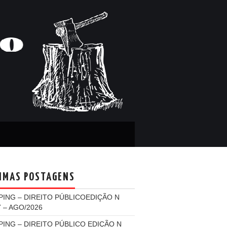
IMAS POSTAGENS
PING – DIREITO PÚBLICOEDIÇÃO N
7 – AGO/2026
PING – DIREITO PÚBLICO EDIÇÃO N