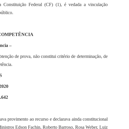
a Constituição Federal (CF) (1), é vedada a vinculação
público.
 COMPETÊNCIA
ncia –
enção de prova, não constitui critério de determinação, de
tência.
S
2020
642
ava provimento ao recurso e declarava ainda constitucional
inistros Edson Fachin, Roberto Barroso, Rosa Weber, Luiz