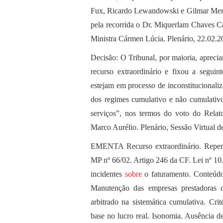
Fux, Ricardo Lewandowski e Gilmar Mende
pela recorrida o Dr. Miquerlam Chaves C
Ministra Cármen Lúcia. Plenário, 22.02.2
Decisão: O Tribunal, por maioria, apreci
recurso extraordinário e fixou a seguin
estejam em processo de inconstitucionaliz
dos regimes cumulativo e não cumulativo
serviços”, nos termos do voto do Relato
Marco Aurélio. Plenário, Sessão Virtual d
EMENTA Recurso extraordinário. Repercus
MP nº 66/02. Artigo 246 da CF. Lei nº 1
incidentes
sobre
o faturamento. Conteúdo
Manutenção das empresas prestadoras 
arbitrado na sistemática cumulativa. C
base no lucro real. Isonomia. Ausência d