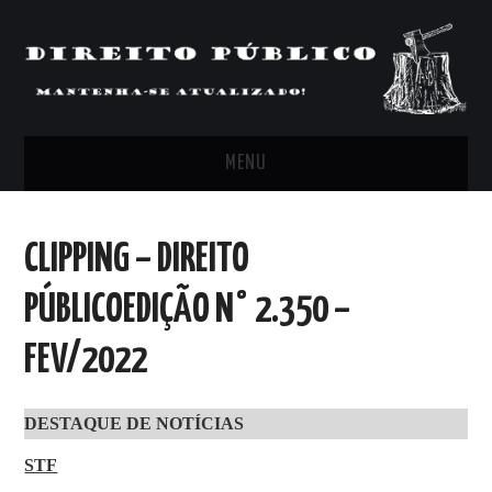
MENU
FEED
CLIPPING – DIREITO
ARTIGOS, COMENTÁRIOS E PONTOS
PÚBLICOEDIÇÃO N° 2.350 –
DE VISTA
FEV/2022
CLIPPING’S
DESTAQUE DE NOTÍCIAS
CONTATO
STF