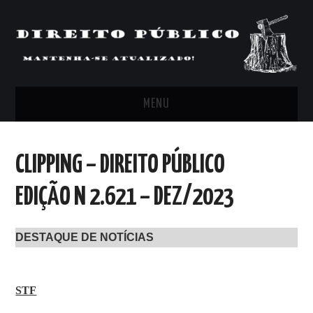
MENU
FEED
CLIPPING – DIREITO PÚBLICO
ARTIGOS, COMENTÁRIOS E PONTOS
EDIÇÃO N 2.621 – DEZ/2023
DE VISTA
DESTAQUE DE NOTÍCIAS
CLIPPING’S
CONTATO
STF