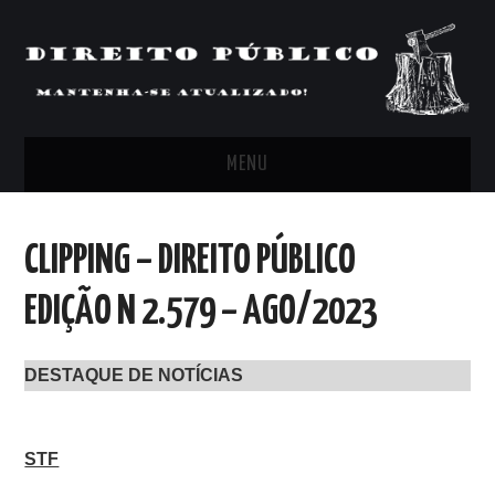
MENU
FEED
CLIPPING – DIREITO PÚBLICO
ARTIGOS, COMENTÁRIOS E PONTOS
EDIÇÃO N 2.579 – AGO/2023
DE VISTA
DESTAQUE DE NOTÍCIAS
CLIPPING’S
CONTATO
STF