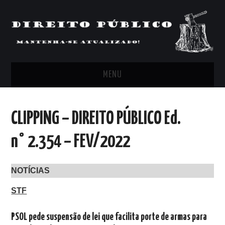
MENU
FEED
CLIPPING – DIREITO PÚBLICO Ed.
ARTIGOS, COMENTÁRIOS E PONTOS
n° 2.354 – FEV/2022
DE VISTA
NOTÍCIAS
CLIPPING’S
STF
CONTATO
PSOL pede suspensão de lei que facilita porte de armas para