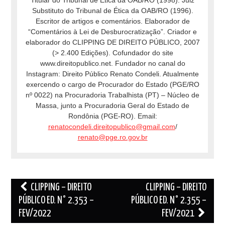
Substituto do Tribunal de Ética da OAB/RO (1996).
Escritor de artigos e comentários. Elaborador de
“Comentários à Lei de Desburocratização”. Criador e
elaborador do CLIPPING DE DIREITO PÚBLICO, 2007
(> 2.400 Edições). Cofundador do site
www.direitopublico.net. Fundador no canal do
Instagram: Direito Público Renato Condeli. Atualmente
exercendo o cargo de Procurador do Estado (PGE/RO
nº 0022) na Procuradoria Trabalhista (PT) – Núcleo de
Massa, junto a Procuradoria Geral do Estado de
Rondônia (PGE-RO). Email:
renatocondeli.direitopublico@gmail.com
/
renato@pge.ro.gov.br
Post
CLIPPING – DIREITO
CLIPPING – DIREITO
navigation
PÚBLICO ED. N° 2.353 –
PÚBLICO ED. N° 2.355 –
FEV/2022
FEV/2021