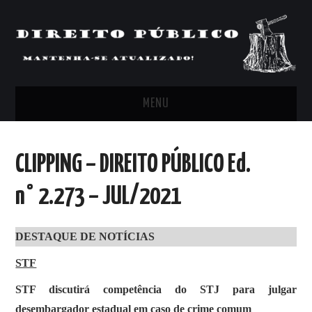
MENU
FEED
CLIPPING – DIREITO PÚBLICO Ed.
ARTIGOS, COMENTÁRIOS E PONTOS
n° 2.273 – JUL/2021
DE VISTA
DESTAQUE DE NOTÍCIAS
CLIPPING’S
STF
CONTATO
STF discutirá competência do STJ para julgar
desembargador estadual em caso de crime comum